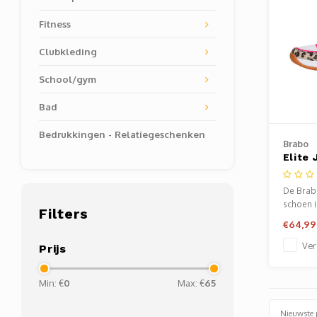
Fitness
Clubkleding
School/gym
Bad
Bedrukkingen - Relatiegeschenken
Brabo
Elite 
Zaals
Leopa
De Brab
schoen i
Filters
onderde
€64,99
indoorco
Ver
Prijs
Min: €
0
Max: €
65
Nieuwste 