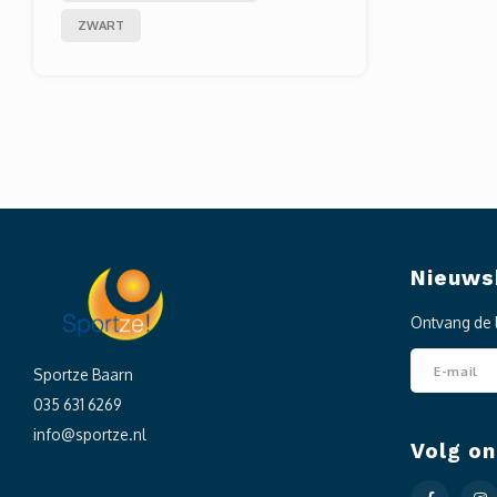
ZWART
Nieuws
Ontvang de 
Sportze Baarn
035 631 6269
info@sportze.nl
Volg on