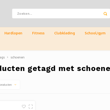
Hardlopen
Fitness
Clubkleding
School/gym
ags
schoenen
ducten getagd met schoen
producten