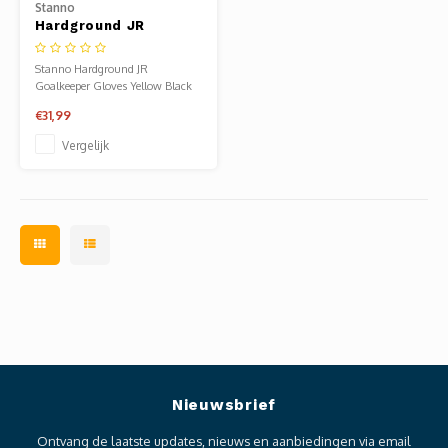
Stanno
Hardground JR
Goalkeeper Gloves
Yellow Black
Stanno Hardground JR
Goalkeeper Gloves Yellow Black
€31,99
Vergelijk
Nieuwsbrief
Ontvang de laatste updates, nieuws en aanbiedingen via email