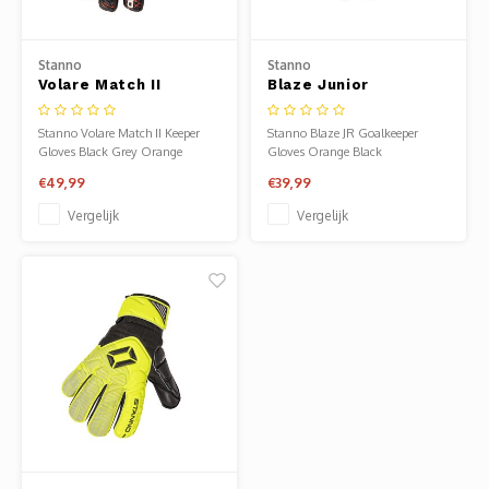
Clubkleding Nieuw Baarnse School
Stanno
Stanno
Clubkleding VITA2000
Volare Match II
Blaze Junior
Keepershandschoenen
Keeperdshandschoenen
Clubkleding De Blauwe Reiger
Stanno Volare Match II Keeper
Stanno Blaze JR Goalkeeper
Gloves Black Grey Orange
Gloves Orange Black
Dansschool M-Beat
€49,99
€39,99
Vergelijk
Vergelijk
Tennisschool Utrecht
MKWJ Waterscouting
Dansstudio Motion