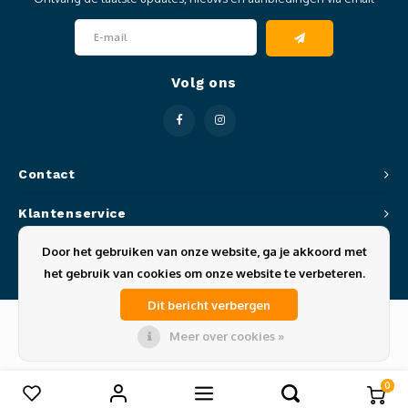
Clubkleding Nieuw Baarnse School
Clubkleding VITA2000
Volg ons
Clubkleding De Blauwe Reiger
Dansschool M-Beat
Contact
Tennisschool Utrecht
Klantenservice
MKWJ Waterscouting
Door het gebruiken van onze website, ga je akkoord met
Mijn account
het gebruik van cookies om onze website te verbeteren.
Dansstudio Motion
Dit bericht verbergen
Meer over cookies »
© Copyright 2026 Sportze - Theme by
Shopmonkey
0
Vergelijk producten
0