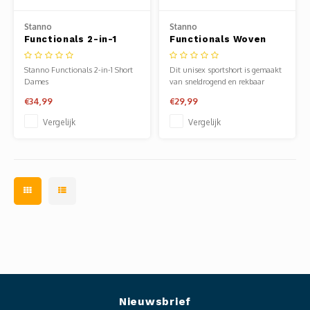
Clubkleding Nieuw Baarnse School
Stanno
Stanno
Functionals 2-in-1
Functionals Woven
Clubkleding VITA2000
Short Dames
Short
Stanno Functionals 2-in-1 Short
Dit unisex sportshort is gemaakt
Clubkleding De Blauwe Reiger
Dames
van sneldrogend en rekbaar
materiaal en heeft een elastische
€34,99
€29,99
tailleband met trekkoord.
Dansschool M-Beat
Vergelijk
Vergelijk
Tennisschool Utrecht
MKWJ Waterscouting
Dansstudio Motion
Nieuwsbrief