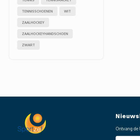
TENNISSCHOENEN
WIT
ZAALHOCKEY
ZAALHOCKEYHANDSCHOEN
ZWART
Nieuws
Ontvang de 