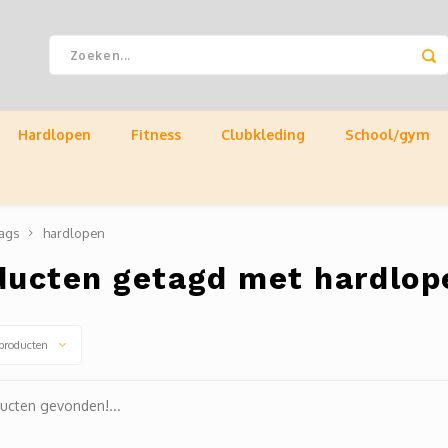
Hardlopen
Fitness
Clubkleding
School/gym
ags
hardlopen
ducten getagd met hardlop
producten
ucten gevonden!...