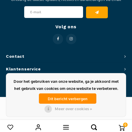
Clubkleding Nieuw Baarnse School
Clubkleding VITA2000
Volg ons
Clubkleding De Blauwe Reiger
Dansschool M-Beat
Contact
Tennisschool Utrecht
Klantenservice
MKWJ Waterscouting
Door het gebruiken van onze website, ga je akkoord met
Mijn account
het gebruik van cookies om onze website te verbeteren.
Dansstudio Motion
Dit bericht verbergen
Meer over cookies »
© Copyright 2026 Sportze - Theme by
Shopmonkey
0
Vergelijk producten
0