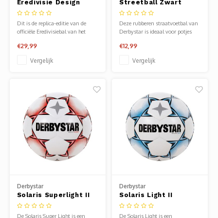
Eredivisie Design
Streetball Zwart
Replica 26/27
Groen Voetbal
Dit is de replica-editie van de
Deze rubberen straatvoetbal van
officiële Eredivisiebal van het
Derbystar is ideaal voor potjes
seizoen '26/'27!
voetbal op het asfalt of de stoep.
€29,99
€12,99
Vergelijk
Vergelijk
Derbystar
Derbystar
Solaris Superlight II
Solaris Light II
Voetbal
Voetbal
De Solaris Super Light is een
De Solaris Light is een