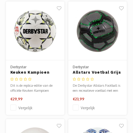
mini-editie is machinaal gesti
Derbystar
Derbystar
Keuken Kampioen
Allstars Voetbal Grijs
Divisie Replica 25/26
Dit is de replica-editie van de
De Derbystar Allstars Football is
officiële Keuken Kampioen
een recreatieve voetbal met een
Divisiebal van het seizoen
stoer kleurrijk design. De bal is
€29,99
€23,99
‘25/’26!
gemaakt van zacht PVC en is
machinaal gestikt.
Vergelijk
Vergelijk