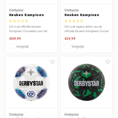
Clubkleding Nieuw Baarnse School
Derbystar
Derbystar
Keuken Kampioen
Keuken Kampioen
Clubkleding VITA2000
Divisie Brillant APS
Divisie Replica 26/27
26/27
Dit is de officiële Keuken
Dit is de replica-editie van de
Clubkleding De Blauwe Reiger
Kampioen Divisiebal voor het
officiële Keuken Kampioen Divisie
seizoen ‘26/’27!
wedstrijdbal van het seizoen
€139,99
€29,99
'26/'27!
Dansschool M-Beat
Vergelijk
Vergelijk
Tennisschool Utrecht
MKWJ Waterscouting
Dansstudio Motion
Derbystar
Derbystar