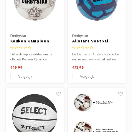
Derbystar
Derbystar
Keuken Kampioen
Allstars Voetbal
Divisie Replica 24/25
Blauw Rood
Dit is de replica-editie van de
De Derbystar Allstars Football is
officiële Keuken Kampioen
een recreatieve voetbal met een
Divisiebal van het seizoen
stoer kleurrijk design. De bal is
€29,99
€23,99
‘24/’25
gemaakt van zacht PVC en is
machinaal gestikt.
Vergelijk
Vergelijk