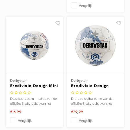
Vergelijk
Derbystar
Derbystar
Eredivisie Design Mini
Eredivisie Design
25/26
Replica 25/26
Deze bal is de mini-editie van de
Dit is de replica-editie van de
officiële Eredivisiebal van het
officiële Eredivisiebal van het
seizoen ‘25/’26! De bal heeft een
seizoen '25/'26!
€16,99
€29,99
mini-formaat en heeft hetzelfde
design als de Brillant APS bal
Vergelijk
Vergelijk
waar jouw voetbalhelden mee
voetballen in de Eredivisie. Deze