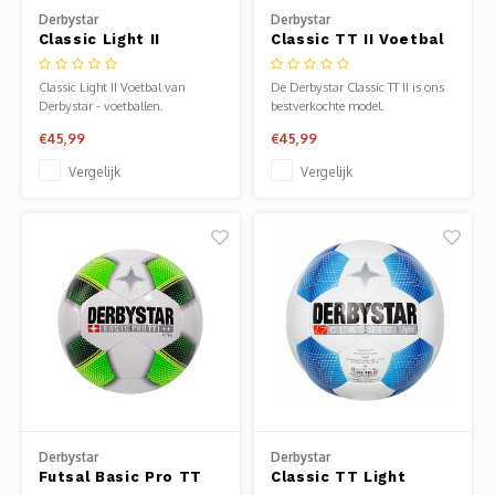
Derbystar
Derbystar
Classic Light II
Classic TT II Voetbal
Voetbal
Classic Light II Voetbal van
De Derbystar Classic TT II is ons
Derbystar - voetballen.
bestverkochte model.
Verkrijgbaar bij Sportze Baarn.
€45,99
€45,99
Vergelijk
Vergelijk
Derbystar
Derbystar
Futsal Basic Pro TT
Classic TT Light