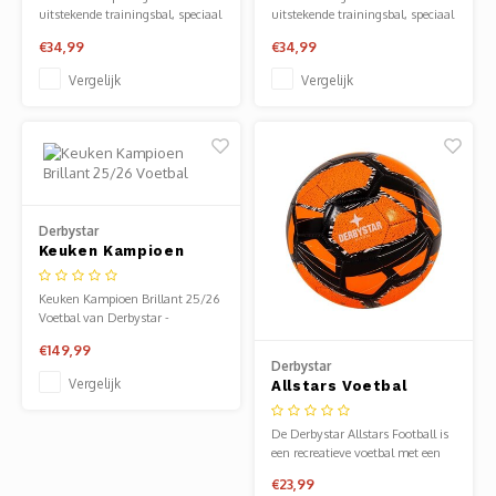
uitstekende trainingsbal, speciaal
uitstekende trainingsbal, speciaal
geschikt voor de jeugd O7 t/m
geschikt voor de jeugd O11 t/m
€34,99
€34,99
O10.
O15.
Vergelijk
Vergelijk
Derbystar
Keuken Kampioen
Brillant 25/26 Voetbal
Keuken Kampioen Brillant 25/26
Voetbal van Derbystar -
voetballen. Verkrijgbaar bij
€149,99
Sportze Baarn.
Derbystar
Vergelijk
Allstars Voetbal
Oranje
De Derbystar Allstars Football is
een recreatieve voetbal met een
stoer kleurrijk design.
€23,99