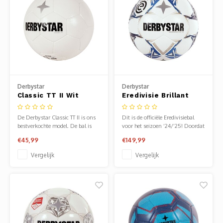
Derbystar
Derbystar
Classic TT II Wit
Eredivisie Brillant
APS 24/25
De Derbystar Classic TT II is ons
Dit is de officiële Eredivisiebal
bestverkochte model. De bal is
voor het seizoen ‘24/’25! Doordat
uitermate geschikt als wedstrijd-
de bal handgestikt is, wordt de
€45,99
€149,99
en trainingsbal.
duurzame kwaliteit van de bal
gegarandeerd.
Vergelijk
Vergelijk