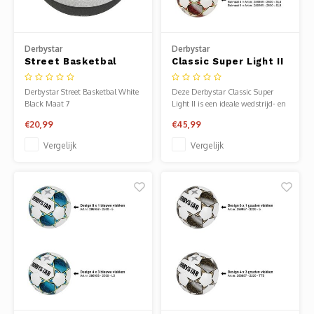
Derbystar
Derbystar
Street Basketbal
Classic Super Light II
White Black Maat 7
Voetbal
Derbystar Street Basketbal White
Deze Derbystar Classic Super
Black Maat 7
Light II is een ideale wedstrijd- en
trainingsbal voor jeugd Onder 7
€20,99
€45,99
t/m Onder 10.
Vergelijk
Vergelijk