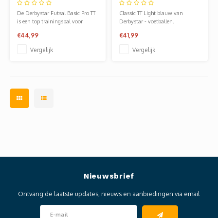
Zaalvoetbal
blauw
De Derbystar Futsal Basic Pro TT
Classic TT Light blauw van
is een top trainingsbal voor
Derbystar - voetballen.
zaalvoetbal/futsal.
Verkrijgbaar bij Sportze Baarn.
€44,99
€41,99
Vergelijk
Vergelijk
Nieuwsbrief
Ontvang de laatste updates, nieuws en aanbiedingen via email