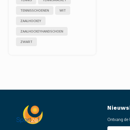
TENNISSCHOENEN
WIT
ZAALHOCKEY
ZAALHOCKEYHANDSCHOEN
ZWART
Nieuws
Ontvang de 