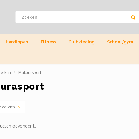
Hardlopen
Fitness
Clubkleding
School/gym
erken
Makurasport
urasport
producten
ucten gevonden!...