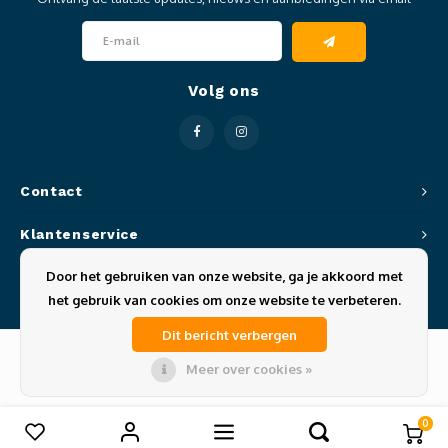
Clubkleding Nieuw Baarnse School
Clubkleding VITA2000
Volg ons
Clubkleding De Blauwe Reiger
Dansschool M-Beat
Contact
Tennisschool Utrecht
Klantenservice
MKWJ Waterscouting
Door het gebruiken van onze website, ga je akkoord met
Mijn account
het gebruik van cookies om onze website te verbeteren.
Dansstudio Motion
Dit bericht verbergen
Meer over cookies »
© Copyright 2026 Sportze - Theme by
Shopmonkey
0
Vergelijk producten
0