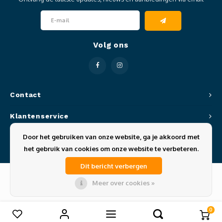
Clubkleding Nieuw Baarnse School
Clubkleding VITA2000
Volg ons
Clubkleding De Blauwe Reiger
Dansschool M-Beat
Contact
Tennisschool Utrecht
Klantenservice
MKWJ Waterscouting
Door het gebruiken van onze website, ga je akkoord met
Mijn account
het gebruik van cookies om onze website te verbeteren.
Dansstudio Motion
Dit bericht verbergen
Meer over cookies »
© Copyright 2026 Sportze - Theme by
Shopmonkey
0
Vergelijk producten
0