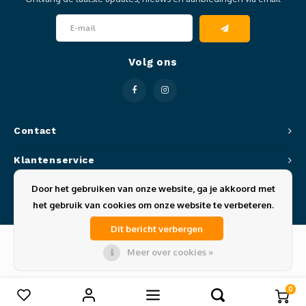
Clubkleding Nieuw Baarnse School
Clubkleding VITA2000
Volg ons
Clubkleding De Blauwe Reiger
Dansschool M-Beat
Contact
Tennisschool Utrecht
Klantenservice
MKWJ Waterscouting
Door het gebruiken van onze website, ga je akkoord met
Mijn account
het gebruik van cookies om onze website te verbeteren.
Dansstudio Motion
Dit bericht verbergen
Meer over cookies »
© Copyright 2026 Sportze - Theme by
Shopmonkey
0
Vergelijk producten
0