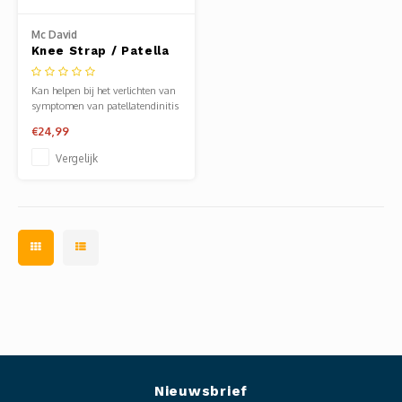
Clubkleding Nieuw Baarnse School
Mc David
Knee Strap / Patella
Clubkleding VITA2000
Kan helpen bij het verlichten van
Clubkleding De Blauwe Reiger
symptomen van patellatendinitis
(runner's / jumper's knee),
€24,99
artritis, de ziekte van Osgood-
Dansschool M-Beat
Schlatter en erts.
Vergelijk
Tennisschool Utrecht
MKWJ Waterscouting
Dansstudio Motion
Nieuwsbrief