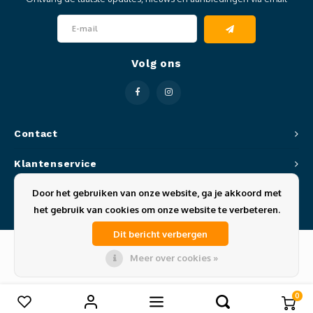
Clubkleding Nieuw Baarnse School
Clubkleding VITA2000
Volg ons
Clubkleding De Blauwe Reiger
Dansschool M-Beat
Contact
Tennisschool Utrecht
Klantenservice
MKWJ Waterscouting
Door het gebruiken van onze website, ga je akkoord met
Mijn account
het gebruik van cookies om onze website te verbeteren.
Dansstudio Motion
Dit bericht verbergen
Meer over cookies »
© Copyright 2026 Sportze - Theme by
Shopmonkey
0
Vergelijk producten
0