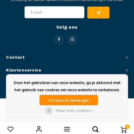
Clubkleding Nieuw Baarnse School
Clubkleding VITA2000
Volg ons
Clubkleding De Blauwe Reiger
Dansschool M-Beat
Contact
Tennisschool Utrecht
Klantenservice
MKWJ Waterscouting
Door het gebruiken van onze website, ga je akkoord met
Mijn account
het gebruik van cookies om onze website te verbeteren.
Dansstudio Motion
Dit bericht verbergen
Meer over cookies »
© Copyright 2026 Sportze - Theme by
Shopmonkey
0
Vergelijk producten
0