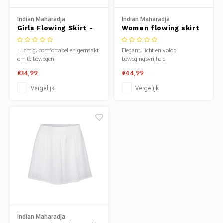
Clubkleding Nieuw Baarnse School
Indian Maharadja
Indian Maharadja
Girls Flowing Skirt -
Women flowing skirt
Clubkleding VITA2000
Blush Pink
Blush Pink
Luchtig, comfortabel en gemaakt
Elegant, licht en volop
Clubkleding De Blauwe Reiger
om te bewegen
bewegingsvrijheid
€34,99
€44,99
Dansschool M-Beat
Vergelijk
Vergelijk
Tennisschool Utrecht
MKWJ Waterscouting
Dansstudio Motion
Indian Maharadja