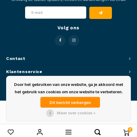
Clubkleding Nieuw Baarnse School
Clubkleding VITA2000
Volg ons
Clubkleding De Blauwe Reiger
Dansschool M-Beat
Contact
Tennisschool Utrecht
Klantenservice
MKWJ Waterscouting
Door het gebruiken van onze website, ga je akkoord met
Mijn account
het gebruik van cookies om onze website te verbeteren.
Dansstudio Motion
Dit bericht verbergen
Meer over cookies »
© Copyright 2026 Sportze - Theme by
Shopmonkey
0
Vergelijk producten
0