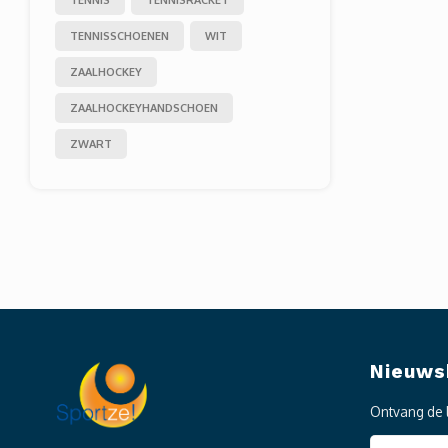
TENNISSCHOENEN
WIT
ZAALHOCKEY
ZAALHOCKEYHANDSCHOEN
ZWART
Nieuws
Ontvang de 