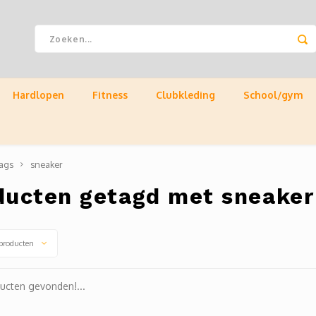
Hardlopen
Fitness
Clubkleding
School/gym
ags
sneaker
ducten getagd met sneaker
producten
ucten gevonden!...