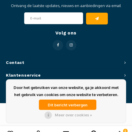
Clubkleding Nieuw Baarnse School
Ontvang de laatste updates, nieuws en aanbiedingen via email
Clubkleding VITA2000
Volg ons
Clubkleding De Blauwe Reiger
Dansschool M-Beat
Tennisschool Utrecht
Contact
Klantenservice
MKWJ Waterscouting
Door het gebruiken van onze website, ga je akkoord met
Mijn account
Dansstudio Motion
het gebruik van cookies om onze website te verbeteren.
Dit bericht verbergen
Meer over cookies »
© Copyright 2026 Sportze - Theme by
Shopmonkey
0