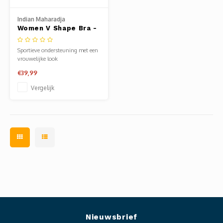
Clubkleding Nieuw Baarnse School
Indian Maharadja
Women V Shape Bra -
Clubkleding VITA2000
Bright White
Sportieve ondersteuning met een
Clubkleding De Blauwe Reiger
vrouwelijke look
€39,99
Dansschool M-Beat
Vergelijk
Tennisschool Utrecht
MKWJ Waterscouting
Dansstudio Motion
Nieuwsbrief