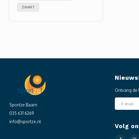
ZWART
Nieuws
Ontvang de 
Sportze Baarn
035 631 6269
info@sportze.nl
Volg on