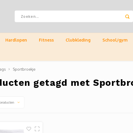
Hardlopen
Fitness
Clubkleding
School/gym
ags
Sportbroekje
ducten getagd met Sportbr
producten