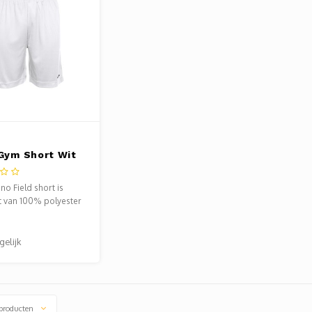
 Gym Short Wit
no Field short is
 van 100% polyester
aTec finish.
gelijk
producten