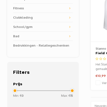
Fitness
Clubkleding
School/gym
Bad
Bedrukkingen - Relatiegeschenken
Stanno
Field
Het Stan
gemaakt
Filters
met Clim
€10,99
Ver
Prijs
Min: €
0
Max: €
15
Nieuwste 