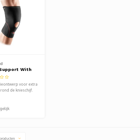
id
Support With
Patella
ieontwerp voor extra
rond de knieschijf.
ve 5-naalds steek
 plattere, schonere
ere naad.
gelijk
producten