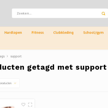
Hardlopen
Fitness
Clubkleding
School/gym
ags
support
ducten getagd met support
producten