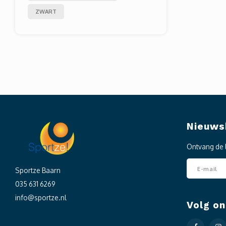
ZWART
Nieuws
Ontvang de 
Sportze Baarn
035 631 6269
info@sportze.nl
Volg on