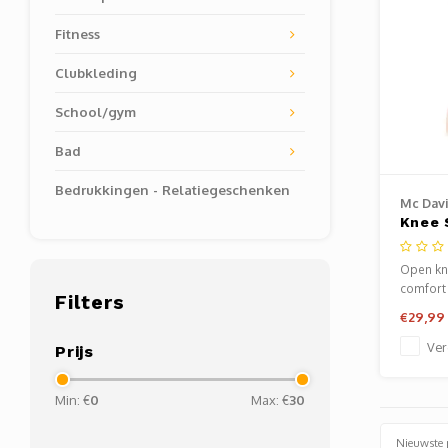
Fitness
Clubkleding
School/gym
Bad
Bedrukkingen - Relatiegeschenken
Mc Dav
Knee 
Open 
Open kn
comfort 
Filters
Exclusie
€29,99
voor een
en sterk
Ver
Prijs
Min: €
0
Max: €
30
Nieuwste 