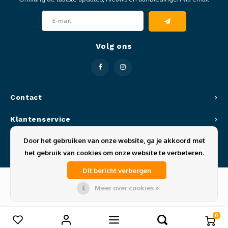
Clubkleding Nieuw Baarnse School
Clubkleding VITA2000
Volg ons
Clubkleding De Blauwe Reiger
Dansschool M-Beat
Contact
Tennisschool Utrecht
Klantenservice
MKWJ Waterscouting
Door het gebruiken van onze website, ga je akkoord met
Mijn account
het gebruik van cookies om onze website te verbeteren.
Dansstudio Motion
Dit bericht verbergen
Meer over cookies »
© Copyright 2026 Sportze - Theme by
Shopmonkey
0
Vergelijk producten
0