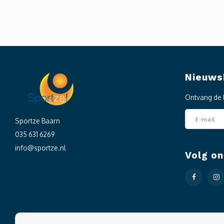
Nieuws
Ontvang de 
Sportze Baarn
035 631 6269
info@sportze.nl
Volg on