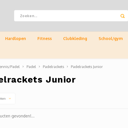
Hardlopen
Fitness
Clubkleding
School/gym
ennis/Padel
Padel
Padelrackets
Padelrackets Junior
elrackets Junior
eken
ucten gevonden!...