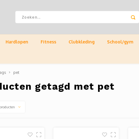
Hardlopen
Fitness
Clubkleding
School/gym
ags
pet
ducten getagd met pet
producten