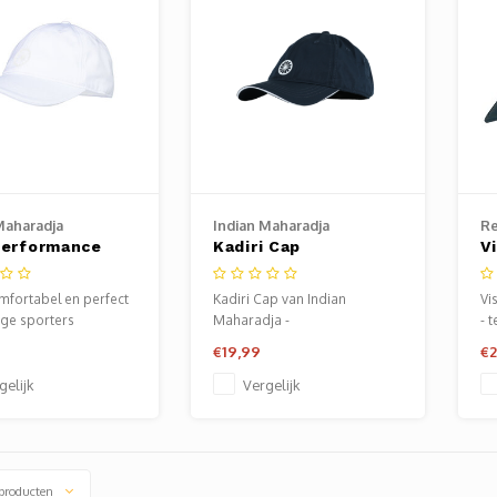
Maharadja
Indian Maharadja
Re
Performance
Kadiri Cap
V
 Bright White
omfortabel en perfect
Kadiri Cap van Indian
Vi
ge sporters
Maharadja -
- 
tennis/padelkleding.
Ve
€19,99
€2
Verkrijgbaar bij Sportze
Ba
Baarn.
gelijk
Vergelijk
producten