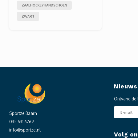
ZAALHOCKEYHANDSCHOEN
ZWART
Nieuws
Ontvang de 
Sportze Baarn
035 631 6269
info@sportze.nl
Volg on