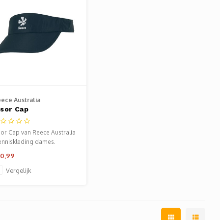
ece Australia
isor Cap
sor Cap van Reece Australia
tenniskleding dames.
rkrijgbaar bij Sportze
0,99
arn.
Vergelijk