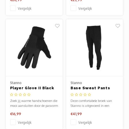
Vergelijk
Vergelijk
Stanno
Stanno
Player Glove II Black
Base Sweat Pants
Zoek jij warme handschoenen die
Deze comfortabele broek van
mooi aansluiten door de pasvorm
Stanno is uitgevoerd in een
en aansluitende cuffs? Dan zit je
heerlijke materiaalmix die ideaal
€16,99
€41,99
goed met deze zeer comfortabele
is voor training en dagelijks
handschoenen van Stanno.
gebruik
Vergelijk
Vergelijk