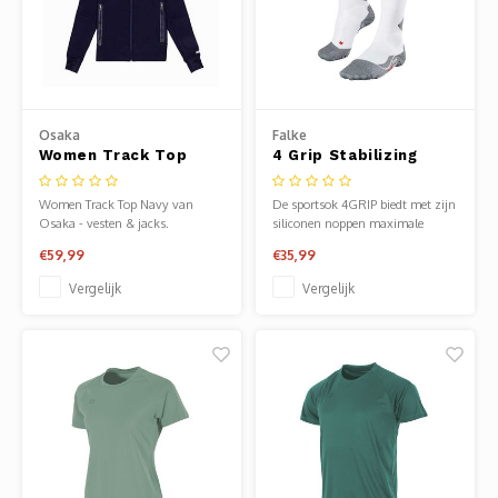
Osaka
Falke
Women Track Top
4 Grip Stabilizing
Navy
Sock
Women Track Top Navy van
De sportsok 4GRIP biedt met zijn
Osaka - vesten & jacks.
siliconen noppen maximale
Verkrijgbaar bij Sportze Baarn.
stabiliteit en maximale snelheid,
€59,99
€35,99
wat vooral goed is voor sporten
waarbij snel van richting moet
Vergelijk
Vergelijk
worden veranderd. Bovendien
wordt de enkel gestabiliseerd door
een compressiezone, zodat het
risico