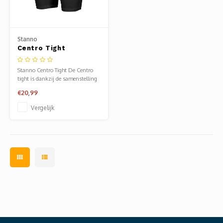
Stanno
Centro Tight
Stanno Centro Tight De Centro
tight is dankzij de samenstelling
(92% polyamide, 8% elastan) de
€20,99
ideale ondershort. De tight heeft
een hoog stretchgehalte en een
Vergelijk
nauwsluitende pasvorm. De
elastische tailleband houdt de
tight perfect op de plek.