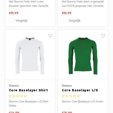
Het Stanno Field shirt is een
Het Stanno Field short is gemaakt
klassiek sportshirt met ClimaTec
van 100% polyester met ClimaTec
finish voor optimale vochtafvoer
finish.
€19,99
€10,99
Vergelijk
Vergelijk
Stanno
Stanno
Core Baselayer Shirt
Core Baselayer L/S
Wit
Groen
Stanno Core Baselayer L/S Shirt
Stanno Core Baselayer L/S Groen
White
€26,99
€25,99