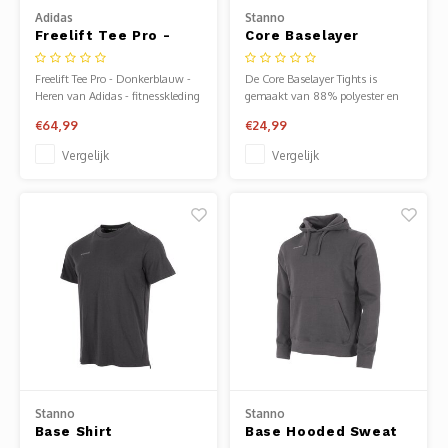
Adidas
Stanno
Freelift Tee Pro -
Core Baselayer
Donkerblauw - Heren
Tights Slidingbroek
Zwart
Freelift Tee Pro - Donkerblauw -
De Core Baselayer Tights is
Heren van Adidas - fitnesskleding
gemaakt van 88% polyester en
heren. Verkrijgbaar bij Sportze
12% elastaan en is de ideale
€64,99
€24,99
Baarn.
ondershort.
Vergelijk
Vergelijk
Stanno
Stanno
Base Shirt
Base Hooded Sweat