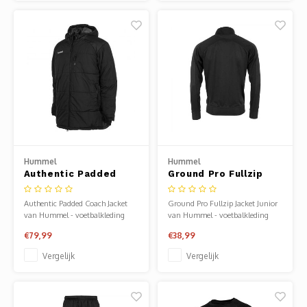
Hummel
Hummel
Authentic Padded
Ground Pro Fullzip
Coach Jacket
Jacket Junior
Authentic Padded Coach Jacket
Ground Pro Fullzip Jacket Junior
van Hummel - voetbalkleding
van Hummel - voetbalkleding
heren. Verkrijgbaar bij Sportze
jongens. Verkrijgbaar bij Sportze
€79,99
€38,99
Baarn.
Baarn.
Vergelijk
Vergelijk