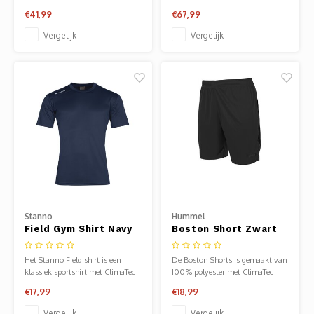
sporten, maar ook op vele andere
materiaal dat ervoor zorgt dat het
€41,99
€67,99
momenten, dan is deze Stanno
jack wind- en waterdicht en
hoodie een goede keuze.
vuilafstotend is en bovendien een
Vergelijk
Vergelijk
groot ademend vermogen heeft.
Stanno
Hummel
Field Gym Shirt Navy
Boston Short Zwart
Het Stanno Field shirt is een
De Boston Shorts is gemaakt van
klassiek sportshirt met ClimaTec
100% polyester met ClimaTec
finish voor optimale vochtafvoer
finish, waardoor transpiratievocht
€17,99
€18,99
snel wordt afgevoerd en je huid
droog blijft. De korte sportbroek
Vergelijk
Vergelijk