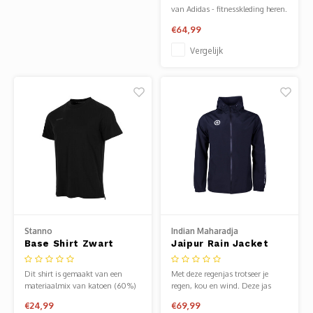
van Adidas - fitnesskleding heren.
Verkrijgbaar bij Sportze Baarn.
€64,99
Vergelijk
Stanno
Indian Maharadja
Base Shirt Zwart
Jaipur Rain Jacket
Junior Navy
Dit shirt is gemaakt van een
Met deze regenjas trotseer je
materiaalmix van katoen (60%)
regen, kou en wind. Deze jas
en polyester (40%). De ronde
houd je droog en warm.
€24,99
€69,99
hals is gemaakt van elastisch rib-