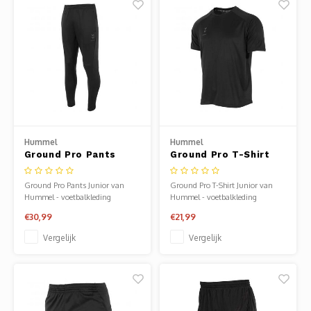
Hummel
Hummel
Ground Pro Pants
Ground Pro T-Shirt
Junior
Junior
Ground Pro Pants Junior van
Ground Pro T-Shirt Junior van
Hummel - voetbalkleding
Hummel - voetbalkleding
jongens. Verkrijgbaar bij Sportze
jongens. Verkrijgbaar bij Sportze
€30,99
€21,99
Baarn.
Baarn.
Vergelijk
Vergelijk