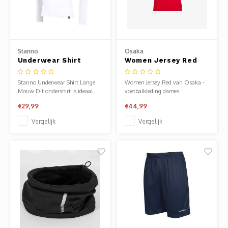
Stanno
Osaka
Underwear Shirt
Women Jersey Red
Lange Mouw
Stanno Underwear Shirt Lange
Women Jersey Red van Osaka -
Mouw Dit ondershirt is ideaal
voetbalkleding dames.
voor sporters die koude
Verkrijgbaar bij Sportze Baarn.
€29,99
€44,99
weersomstandigheden trotseren.
De mesh-vlakken zorgen voor de
Vergelijk
Vergelijk
optimale afvoer van
lichaamsvocht en ventilatie, maar
tegelijkertijd houdt de top je
warm. De trainingstop he