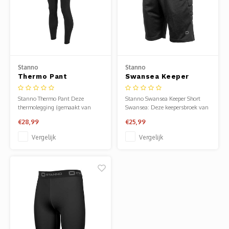
Stanno
Stanno
Thermo Pant
Swansea Keeper
Short
Stanno Thermo Pant Deze
Stanno Swansea Keeper Short
thermolegging (gemaakt van
Swansea: Deze keepersbroek van
85% polyester en 15% elastan)
Stanno (100% polyester TTS) is
€28,99
€25,99
heeft thermische eigenschappen
perfect geschikt voor training en
en houdt je dus lekker warm. De
competitie. De broek bevat een
Vergelijk
Vergelijk
binnenzijde bevat een zachte
elastische tailleband met
brush, voor extra draagcomfort.
aansnoerkoord. De beschermende
Dankzij het toegevoegde elastan
padding bevindt zich op de
heeft de tight ee
heupen.