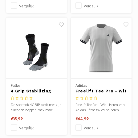
materiaal.
Vergelijk
Vergelijk
Falke
Adidas
4 Grip Stabilizing
Freelift Tee Pro - Wit
Sock
- Heren
De sportsok 4GRIP biedt met zijn
Freelift Tee Pro - Wit - Heren van
siliconen noppen maximale
Adidas - fitnesskleding heren.
stabiliteit en maximale snelheid,
Verkrijgbaar bij Sportze Baarn.
€35,99
€64,99
wat vooral goed is voor sporten
waarbij snel van richting moet
Vergelijk
Vergelijk
worden veranderd. Bovendien
wordt de enkel gestabiliseerd door