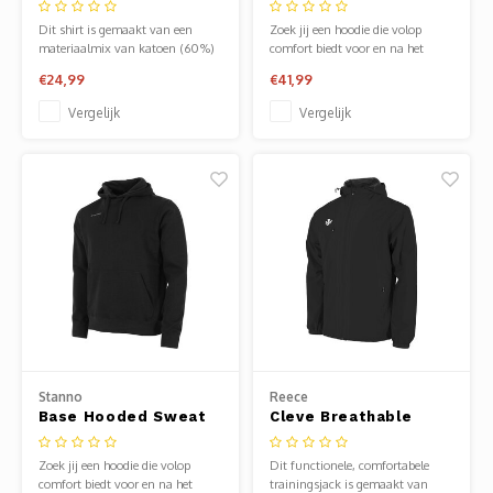
Donkergrijs
Top Donkergrijs
Dit shirt is gemaakt van een
Zoek jij een hoodie die volop
materiaalmix van katoen (60%)
comfort biedt voor en na het
en polyester (40%). De ronde
sporten, maar ook op vele andere
€24,99
€41,99
hals is gemaakt van elastisch rib-
momenten, dan is deze Stanno
materiaal.
hoodie een goede keuze.
Vergelijk
Vergelijk
Stanno
Reece
Base Hooded Sweat
Cleve Breathable
Top Zwart
Jacket Zwart
Zoek jij een hoodie die volop
Dit functionele, comfortabele
comfort biedt voor en na het
trainingsjack is gemaakt van