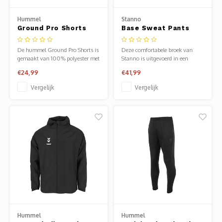
Clubkleding Nieuw Baarnse School
Hummel
Stanno
Ground Pro Shorts
Base Sweat Pants
Clubkleding VITA2000
Senior
Donkergrijs
Joggingbroek
De hummel Ground Pro Shorts is
Deze comfortabele broek van
Clubkleding De Blauwe Reiger
gemaakt van 100% polyester met
Stanno is uitgevoerd in een
mesh-inzet.
heerlijke materiaalmix die ideaal
€24,99
€41,99
is voor training en dagelijks
Dansschool M-Beat
gebruik.
Vergelijk
Vergelijk
Tennisschool Utrecht
MKWJ Waterscouting
Dansstudio Motion
Hummel
Hummel