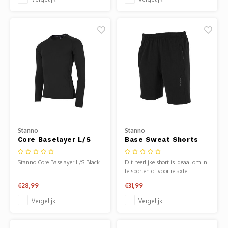
bevat een elastische tailleband,
zodat hij mooi op de plaats blijft.
Stanno
Stanno
Core Baselayer L/S
Base Sweat Shorts
Black
Stanno Core Baselayer L/S Black
Dit heerlijke short is ideaal om in
te sporten of voor relaxte
momenten.
€28,99
€31,99
Vergelijk
Vergelijk