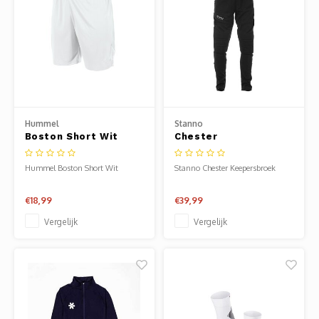
Hummel
Stanno
Boston Short Wit
Chester
Keepersbroek
Hummel Boston Short Wit
Stanno Chester Keepersbroek
Deze keepersbroek van Stanno
€18,99
€39,99
(100% polyester TTS) is perfect
geschikt voor training en
Vergelijk
Vergelijk
competitie. De broek bevat een
elastische tailleband met
aansnoerkoord. De beschermende
padding bevindt zich op de
heupen en knieën. Aan he