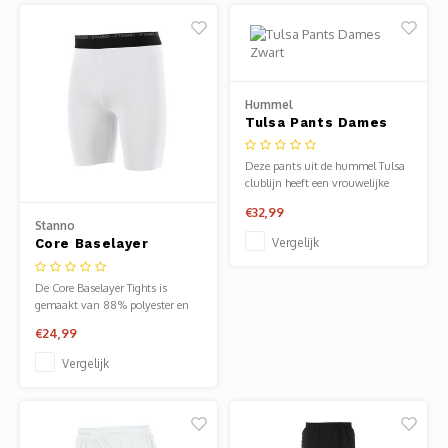
een compressiezone, zodat het
risico
Hummel
Tulsa Pants Dames
Zwart
Deze pants uit de hummel Tulsa
clublijn heeft een vrouwelijke
pasvorm met aansluitende pijpen
€32,99
met elastisch rib materiaal op de
Stanno
kuiten en ritsen…
Vergelijk
Core Baselayer
Tights Slidingbroek
Wit
De Core Baselayer Tights is
gemaakt van 88% polyester en
12% elastaan en is de ideale
€24,99
ondershort.
Vergelijk