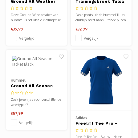
Ground All Weather
Trainingsbroek Tulsa
Jack
Zwart
Deze Ground Windbreaker van
Deze pants uit de hummel Tulsa
hummel is het ideale kledingstuk
clublijn heeft aansluitende pijpen
voor op het veld of andere
met elastisch rib materiaal op de
€39,99
€32,99
buitensportactiviteiten.
kuiten en ritsen onderaan de
broekspijpen.
Vergelijk
Vergelijk
Hummel
Ground All Season
Jacket Black
Zoek je een jas voor verschillende
weertypen?
€57,99
Adidas
Vergelijk
Freelift Tee Pro -
Blauw - Heren
Freelift Tee Pro - Blauw - Heren