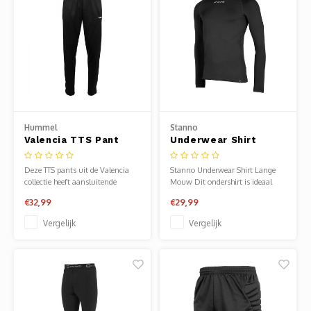
Hummel
Stanno
Valencia TTS Pant
Underwear Shirt
Lange Mouw
Deze TTS pants uit de Valencia
Stanno Underwear Shirt Lange
collectie heeft aansluitende
Mouw Dit ondershirt is ideaal
pijpen, met elastisch rib-materiaal
voor sporters die koude
€32,99
€29,99
op de kuiten. De stof waarvan de
weersomstandigheden trotseren.
broek is gemaakt, polyester TTS, is
De mesh-vlakken zorgen voor de
Vergelijk
Vergelijk
glad materiaal dat lang mooi
optimale afvoer van
blijft en makkelijk te
lichaamsvocht en ventilatie, maar
onderhouden is. De broek heeft
tegelijkertijd houdt de top je
twee st
warm. De trainingstop he