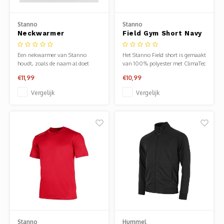
Stanno
Stanno
Neckwarmer
Field Gym Short Navy
Een nekwarmer van Stanno
Het Stanno Field short is gemaakt
houdt, zoals de naam al doet
van 100% polyester met ClimaTec
vermoeden, jouw nek warm op de
finish.
€11,99
€10,99
momenten dat dit nodig is.
Vergelijk
Vergelijk
Stanno
Hummel