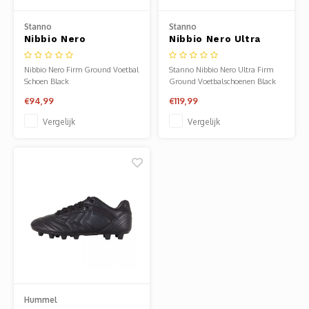
Clubkleding Nieuw Baarnse School
Stanno
Stanno
Nibbio Nero
Nibbio Nero Ultra
Clubkleding VITA2000
Voetbalschoen
Voetbalschoenen
Nibbio Nero Firm Ground Voetbal
Stanno Nibbio Nero Ultra Firm
Clubkleding De Blauwe Reiger
Schoen Black
Ground Voetbalschoenen Black
€94,99
€119,99
Dansschool M-Beat
Vergelijk
Vergelijk
Tennisschool Utrecht
MKWJ Waterscouting
Dansstudio Motion
Hummel